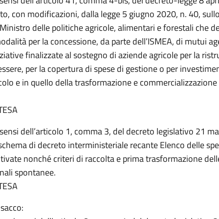
i sensi dell’articolo 41, comma 4-bis, del decreto-legge 8 apr
to, con modificazioni, dalla legge 5 giugno 2020, n. 40, sul
Ministro delle politiche agricole, alimentari e forestali che de
 modalità per la concessione, da parte dell’ISMEA, di mutui ag
iziative finalizzate al sostegno di aziende agricole per la rist
essere, per la copertura di spese di gestione o per investimen
colo e in quello della trasformazione e commercializzazione 
TESA
i sensi dell’articolo 1, comma 3, del decreto legislativo 21 
 schema di decreto interministeriale recante Elenco delle spe
oltivate nonché criteri di raccolta e prima trasformazione dell
inali spontanee.
TESA
 sacco: