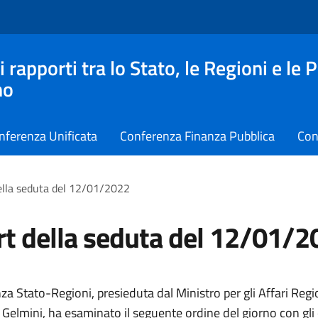
apporti tra lo Stato, le Regioni e le 
no
nferenza Unificata
Conferenza Finanza Pubblica
Con
ella seduta del 12/01/2022
t della seduta del 12/01/2
a Stato-Regioni, presieduta dal Ministro per gli Affari Regio
elmini, ha esaminato il seguente ordine del giorno con gli 