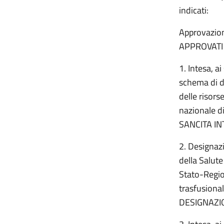
indicati:
Approvazion
APPROVATI
1. Intesa, a
schema di d
delle risors
nazionale di
SANCITA IN
2. Designazi
della Salut
Stato-Region
trasfusional
DESIGNAZI