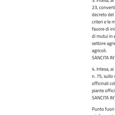
3. Intesa, a
23, converti
decreto del 
criteri e le
favore di in
di mutui in 
settore agri
agricoli.
SANCITA IN
4. Intesa, a
n. 75, sullo
officinali c
piante offic
SANCITA IN
Punto fuori