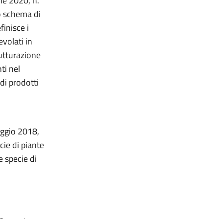
ile 2020, n.
lo schema di
finisce i
evolati in
rutturazione
ti nel
di prodotti
maggio 2018,
cie di piante
e specie di