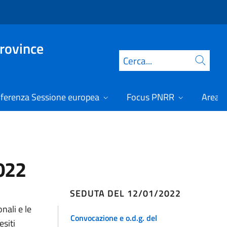
Province
Cerca
ferenza Sessione europea
Focus PNRR
Area r
022
SEDUTA DEL 12/01/2022
nali e le
Convocazione e o.d.g. del
esiti