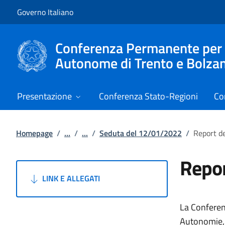
Vai al contenuto
Vai alla navigazione del sito
Governo Italiano
Conferenza Permanente per i r
Autonome di Trento e Bolza
Presentazione
Conferenza Stato-Regioni
Co
Homepage
/
...
/
...
/
Seduta del 12/01/2022
/
Report d
Repor
LINK E ALLEGATI
La Conferenz
Autonomie, G