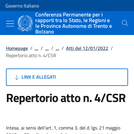
Vai al contenuto
Vai alla navigazione del sito
Governo Italiano
Conferenza Permanente per i
rapporti tra lo Stato, le Regioni e
le Province Autonome di Trento e
Cerca
Bolzano
Homepage
/
...
/
...
/
...
/
Atti del 12/01/2022
/
Repertorio atto n. 4/CSR
LINK E ALLEGATI
Repertorio atto n. 4/CSR
Intesa, ai sensi dell’art. 1, comma 3, del d. lgs. 21 maggio