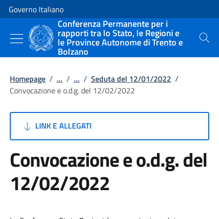
Vai al contenuto
Vai alla navigazione del sito
Governo Italiano
Conferenza Permanente per i
rapporti tra lo Stato, le Regioni e
le Province Autonome di Trento e
Cerca
Bolzano
Homepage
/
...
/
...
/
Seduta del 12/01/2022
/
Convocazione e o.d.g. del 12/02/2022
LINK E ALLEGATI
Convocazione e o.d.g. del
12/02/2022