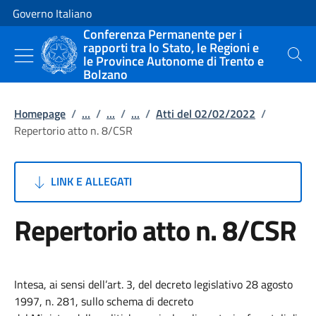
Vai al contenuto
Vai alla navigazione del sito
Governo Italiano
Conferenza Permanente per i
rapporti tra lo Stato, le Regioni e
le Province Autonome di Trento e
Cerca
Bolzano
Homepage
/
...
/
...
/
...
/
Atti del 02/02/2022
/
Repertorio atto n. 8/CSR
LINK E ALLEGATI
Repertorio atto n. 8/CSR
Intesa, ai sensi dell’art. 3, del decreto legislativo 28 agosto
1997, n. 281, sullo schema di decreto