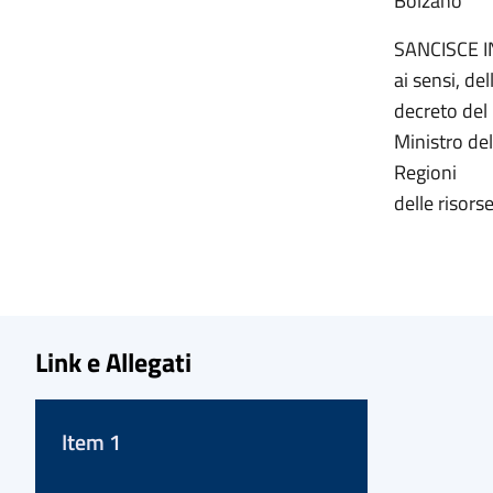
Bolzano
SANCISCE 
ai sensi, de
decreto del
Ministro dell
Regioni
delle risor
Link e Allegati
Item 1