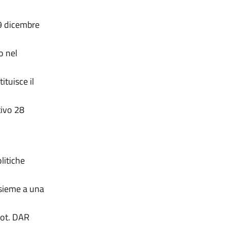
29 dicembre
o nel
ituisce il
tivo 28
litiche
nsieme a una
prot. DAR