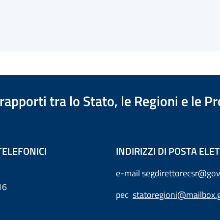
apporti tra lo Stato, le Regioni e le 
TELEFONICI
INDIRIZZI DI POSTA EL
e-mail
segdirettorecsr@gov
16
pec
statoregioni@mailbox.g