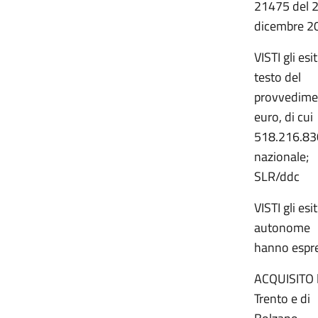
21475 del 
dicembre 2
VISTI gli es
testo del
provvedimen
euro, di cui
518.216.830
nazionale;
SLR/ddc
VISTI gli es
autonome
hanno espre
ACQUISITO l
Trento e di