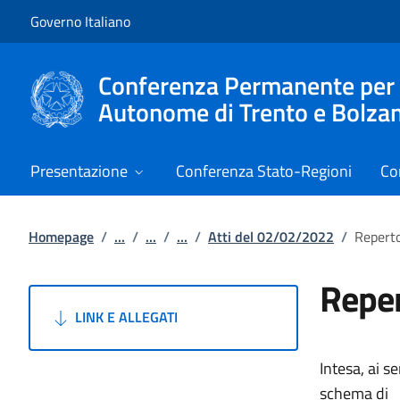
Vai al contenuto
Vai alla navigazione del sito
Governo Italiano
Conferenza Permanente per i r
Autonome di Trento e Bolza
Presentazione
Conferenza Stato-Regioni
Co
Homepage
/
...
/
...
/
...
/
Atti del 02/02/2022
/
Reperto
Reper
LINK E ALLEGATI
Intesa, ai s
schema di