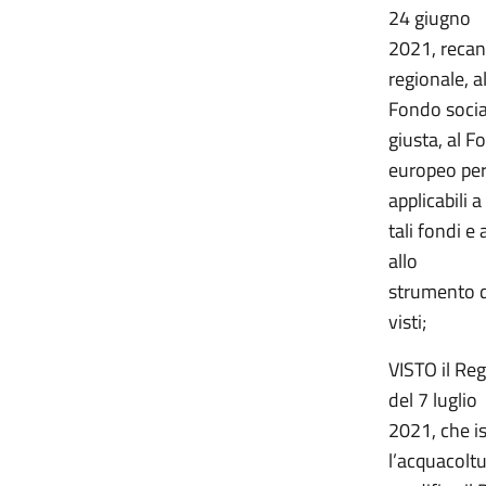
24 giugno
2021, recant
regionale, a
Fondo socia
giusta, al F
europeo per 
applicabili a
tali fondi e
allo
strumento di
visti;
VISTO il Re
del 7 luglio
2021, che is
l’acquacoltu