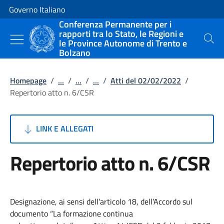
Vai al contenuto
Vai alla navigazione del sito
Governo Italiano
Conferenza Permanente per i
rapporti tra lo Stato, le Regioni e
le Province Autonome di Trento e
Cerca
Bolzano
Homepage
/
...
/
...
/
...
/
Atti del 02/02/2022
/
Repertorio atto n. 6/CSR
LINK E ALLEGATI
Repertorio atto n. 6/CSR
Designazione, ai sensi dell’articolo 18, dell’Accordo sul
documento “La formazione continua