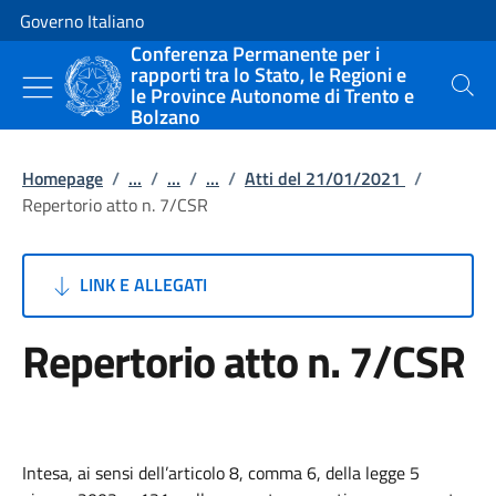
Vai al contenuto
Vai alla navigazione del sito
Governo Italiano
Conferenza Permanente per i
rapporti tra lo Stato, le Regioni e
le Province Autonome di Trento e
Cerca
Bolzano
Homepage
/
...
/
...
/
...
/
Atti del 21/01/2021
/
Repertorio atto n. 7/CSR
LINK E ALLEGATI
Repertorio atto n. 7/CSR
Intesa, ai sensi dell’articolo 8, comma 6, della legge 5