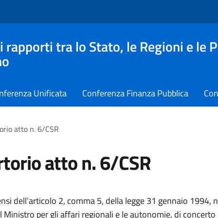
apporti tra lo Stato, le Regioni e le 
no
nferenza Unificata
Conferenza Finanza Pubblica
Con
orio atto n. 6/CSR
torio atto n. 6/CSR
ensi dell’articolo 2, comma 5, della legge 31 gennaio 1994, n.
 Ministro per gli affari regionali e le autonomie, di concerto 