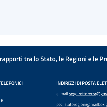
apporti tra lo Stato, le Regioni e le 
TELEFONICI
INDIRIZZI DI POSTA EL
e-mail
segdirettorecsr@gov
16
pec
statoregioni@mailbox.g