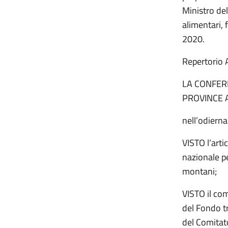
Ministro del
alimentari, 
2020.
Repertorio
LA CONFERE
PROVINCE 
nell’odiern
VISTO l’arti
nazionale p
montani;
VISTO il com
del Fondo tr
del Comitat