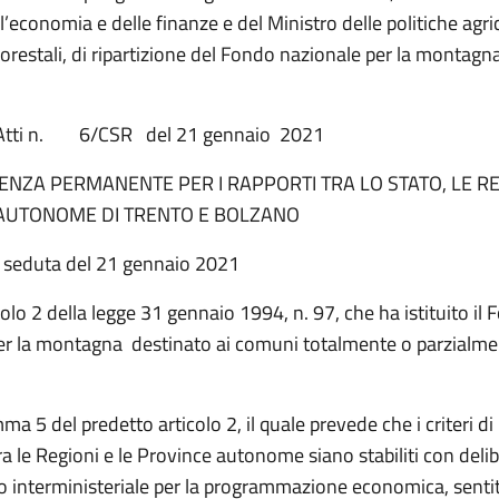
l’economia e delle finanze e del Ministro delle politiche agri
forestali, di ripartizione del Fondo nazionale per la montagn
 Atti n. 6/CSR del 21 gennaio 2021
NZA PERMANENTE PER I RAPPORTI TRA LO STATO, LE RE
AUTONOME DI TRENTO E BOLZANO
a seduta del 21 gennaio 2021
colo 2 della legge 31 gennaio 1994, n. 97, che ha istituito il
er la montagna destinato ai comuni totalmente o parzialm
ma 5 del predetto articolo 2, il quale prevede che i criteri di 
a le Regioni e le Province autonome siano stabiliti con deli
o interministeriale per la programmazione economica, senti