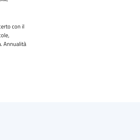
certo con il
cole,
a. Annualità