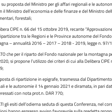
su proposta del Ministro per gli affari regionali e le autonom
 il Ministro dell’economia e delle finanze e del Ministro dell
mentari, forestali;
ibera CIPE n. 66 del 15 ottobre 2019, recante “Approvazione 
 ripartizione tra le Regioni e le Province autonome del Fond
agna – annualità 2016 – 2017 – 2018 - 2019, legge n. 97/
 che per il riparto del Fondo nazionale per la montagna p
020, si propone l’utilizzo dei criteri di cui alla Delibera CIPE
9;
posta di ripartizione in epigrafe, trasmessa dal Dipartimento 
nali e le autonomie il 14 gennaio 2021 e diramata, in pari dat
eressati con nota prot.n. DAR 770;
gli esiti dell’odierna seduta di questa Conferenza, nel cors
gioni hanno espresso avviso favorevole sulla predetta propo