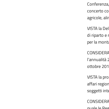
Conferenza, 
concerto con
agricole, ali
VISTA la Del
di riparto e
per la mont
CONSIDERATO
l’annualità 2
ottobre 201
VISTA la pro
affari regio
soggetti int
CONSIDERATI 
quale le Re