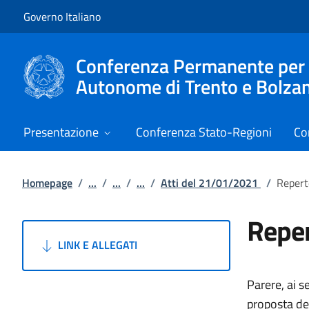
Vai al contenuto
Vai alla navigazione del sito
Governo Italiano
Conferenza Permanente per i r
Autonome di Trento e Bolza
Presentazione
Conferenza Stato-Regioni
Co
Homepage
/
...
/
...
/
...
/
Atti del 21/01/2021
/
Repert
Reper
LINK E ALLEGATI
Parere, ai s
proposta del