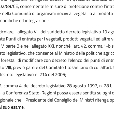
002/89/CE, concernente le misure di protezione contro l'int
e nella Comunità di organismi nocivi ai vegetali o ai prodotti 
modifiche ed integrazioni;
rticolare, l’allegato VIII del suddetto decreto legislativo 19 a
te Punti di entrata per i vegetali, prodotti vegetali ed altre v
o V, parte B e nell’allegato XXI, nonché l’art. 42, comma 1-bis
to legislativo, che consente al Ministro delle politiche agrico
 forestali di modificare con decreto l'elenco dei punti di entra
to VIII, previo parere del Comitato fitosanitario di cui all’art.
ecreto legislativo n. 214 del 2005;
 2, comma 4, del decreto legislativo 28 agosto 1997, n. 281, 
 la Conferenza Stato-Regioni possa essere sentita su ogni o
gionale che il Presidente del Consiglio dei Ministri ritenga 
al suo esame;