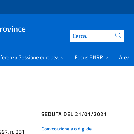
Province
Cerca
ferenza Sessione europea
Focus PNRR
Area r
SEDUTA DEL 21/01/2021
Convocazione e o.d.g. del
997, n. 281,