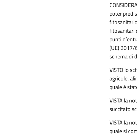
CONSIDERATO 
poter predi
fitosanitari
fitosanitari
punti d’entr
(UE) 2017/6
schema di d
VISTO lo sch
agricole, al
quale è stat
VISTA la no
succitato s
VISTA la no
quale si com