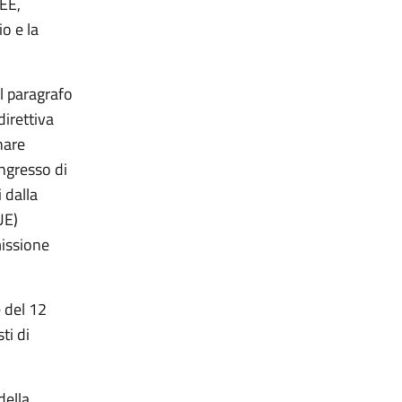
EE,
o e la
l paragrafo
direttiva
nare
ingresso di
 dalla
UE)
missione
 del 12
ti di
della