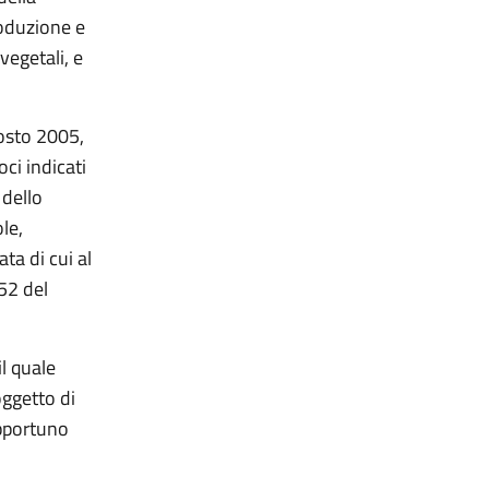
roduzione e
vegetali, e
gosto 2005,
oci indicati
 dello
le,
ta di cui al
 52 del
il quale
ggetto di
opportuno