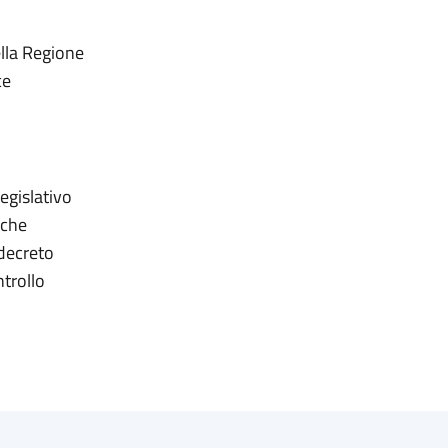
ella Regione
ce
legislativo
iche
 decreto
ntrollo