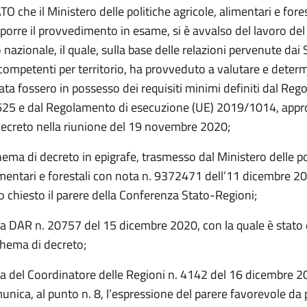
che il Ministero delle politiche agricole, alimentari e fores
sporre il provvedimento in esame, si è avvalso del lavoro de
o nazionale, il quale, sulla base delle relazioni pervenute dai 
 competenti per territorio, ha provveduto a valutare e determ
ata fossero in possesso dei requisiti minimi definiti dal Re
25 e dal Regolamento di esecuzione (UE) 2019/1014, appr
ecreto nella riunione del 19 novembre 2020;
ema di decreto in epigrafe, trasmesso dal Ministero delle po
imentari e forestali con nota n. 9372471 dell’11 dicembre 20
o chiesto il parere della Conferenza Stato-Regioni;
ta DAR n. 20757 del 15 dicembre 2020, con la quale è stato 
chema di decreto;
ta del Coordinatore delle Regioni n. 4142 del 16 dicembre 2
unica, al punto n. 8, l’espressione del parere favorevole da 