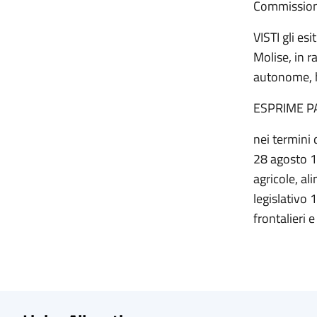
Commissione
VISTI gli es
Molise, in 
autonome, h
ESPRIME P
nei termini 
28 agosto 19
agricole, al
legislativo 
frontalieri e