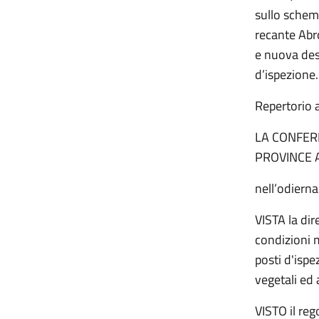
sullo schema
recante Abro
e nuova desi
d’ispezione.
Repertorio 
LA CONFER
PROVINCE 
nell’odiern
VISTA la di
condizioni m
posti d'ispe
vegetali ed 
VISTO il re