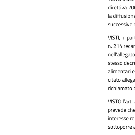
direttiva 2
la diffusion
successive 
VISTI, in pa
n. 214 recan
nell’allegat
stesso decre
alimentari e
citato allega
richiamato d
VISTO l’art.
prevede che
interesse re
sottoporre 