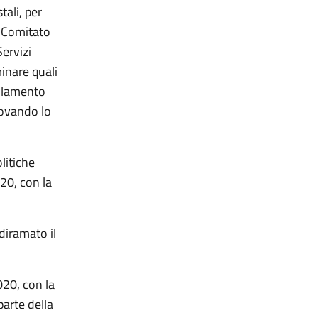
tali, per
l Comitato
Servizi
inare quali
golamento
ovando lo
litiche
20, con la
diramato il
020, con la
parte della