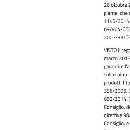
26 ottobre 2
piante, che
1143/2014 d
69/464/CEE
2007/33/CE 
VISTO il re
marzo 2017, r
garantire l’
sulla salute
prodotti fit
396/2005, (
652/2014, 
Consiglio, d
direttive 
Consiglio, 