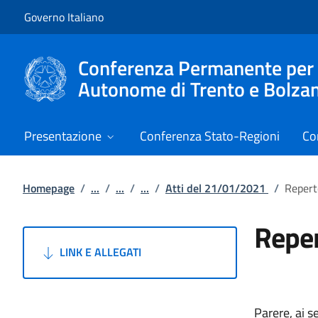
Vai al contenuto
Vai alla navigazione del sito
Governo Italiano
Conferenza Permanente per i r
Autonome di Trento e Bolza
Presentazione
Conferenza Stato-Regioni
Co
Homepage
/
...
/
...
/
...
/
Atti del 21/01/2021
/
Repert
Reper
LINK E ALLEGATI
Parere, ai s