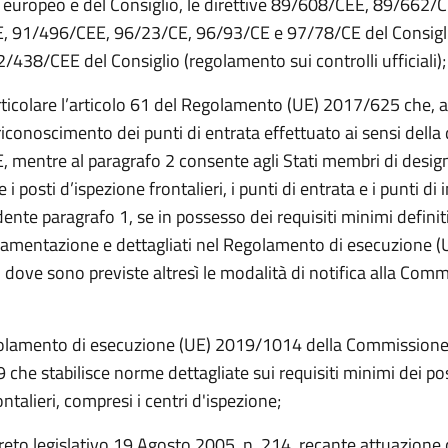
europeo e del Consiglio, le direttive 89/608/CEE, 89/662/C
 91/496/CEE, 96/23/CE, 96/93/CE e 97/78/CE del Consigli
/438/CEE del Consiglio (regolamento sui controlli ufficiali);
rticolare l’articolo 61 del Regolamento (UE) 2017/625 che, a
 riconoscimento dei punti di entrata effettuato ai sensi della 
 mentre al paragrafo 2 consente agli Stati membri di desig
 posti d’ispezione frontalieri, i punti di entrata e i punti di 
dente paragrafo 1, se in possesso dei requisiti minimi definiti
amentazione e dettagliati nel Regolamento di esecuzione (
dove sono previste altresì le modalità di notifica alla Com
golamento di esecuzione (UE) 2019/1014 della Commissione
che stabilisce norme dettagliate sui requisiti minimi dei pos
ontalieri, compresi i centri d'ispezione;
reto legislativo 19 Agosto 2005, n. 214, recante attuazione 