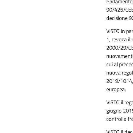
Parlamento 
90/425/CEE,
decisione 92
VISTO in pa
1, revoca il
2000/29/CE,
nuovamente i
cui al prece
nuova regol
2019/1014, 
europea;
VISTO il re
giugno 2019 
controllo fr
VISTO il dec