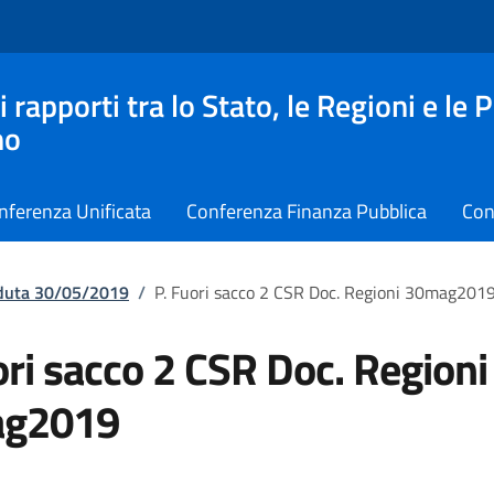
apporti tra lo Stato, le Regioni e le 
no
nferenza Unificata
Conferenza Finanza Pubblica
Con
eduta 30/05/2019
/
P. Fuori sacco 2 CSR Doc. Regioni 30mag201
ori sacco 2 CSR Doc. Regioni
g2019