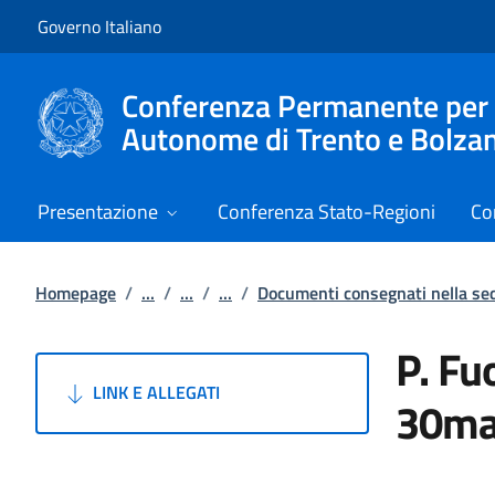
Vai al contenuto
Vai alla navigazione del sito
Governo Italiano
Conferenza Permanente per i r
Autonome di Trento e Bolza
Presentazione
Conferenza Stato-Regioni
Co
Homepage
/
...
/
...
/
...
/
Documenti consegnati nella s
P. Fu
LINK E ALLEGATI
30ma