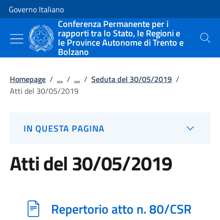
Vai al contenuto
Vai alla navigazione del sito
Governo Italiano
Conferenza Permanente per i
rapporti tra lo Stato, le Regioni e
le Province Autonome di Trento e
Cerca
Bolzano
Homepage
/
...
/
...
/
Seduta del 30/05/2019
/
Atti del 30/05/2019
IN QUESTA PAGINA
Atti del 30/05/2019
Repertorio atto n. 80/CSR