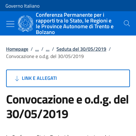
Vai al contenuto
Vai alla navigazione del sito
Governo Italiano
Conferenza Permanente per i
rapporti tra lo Stato, le Regioni e
le Province Autonome di Trento e
Cerca
Bolzano
Homepage
/
...
/
...
/
Seduta del 30/05/2019
/
Convocazione e o.d.g. del 30/05/2019
LINK E ALLEGATI
Convocazione e o.d.g. del
30/05/2019