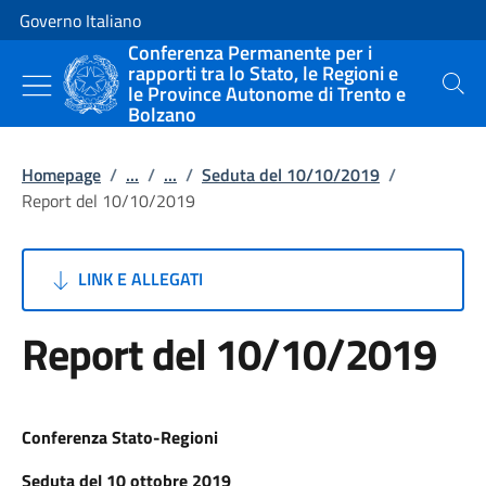
Vai al contenuto
Vai alla navigazione del sito
Governo Italiano
Conferenza Permanente per i
rapporti tra lo Stato, le Regioni e
le Province Autonome di Trento e
Cerca
Bolzano
Homepage
/
...
/
...
/
Seduta del 10/10/2019
/
Report del 10/10/2019
LINK E ALLEGATI
Report del 10/10/2019
Conferenza Stato-Regioni
Seduta del 10 ottobre 2019