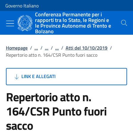
Vai al contenuto
Vai alla navigazione del sito
Governo Italiano
Conferenza Permanente per i
rapporti tra lo Stato, le Regioni e
le Province Autonome di Trento e
Cerca
Bolzano
Homepage
/
...
/
...
/
...
/
Atti del 10/10/2019
/
Repertorio atto n. 164/CSR Punto fuori sacco
LINK E ALLEGATI
Repertorio atto n.
164/CSR Punto fuori
sacco