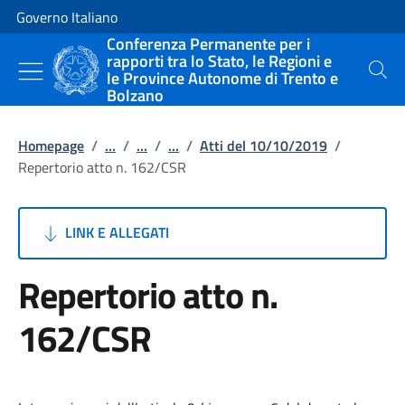
Vai al contenuto
Vai alla navigazione del sito
Governo Italiano
Conferenza Permanente per i
rapporti tra lo Stato, le Regioni e
le Province Autonome di Trento e
Cerca
Bolzano
Homepage
/
...
/
...
/
...
/
Atti del 10/10/2019
/
Repertorio atto n. 162/CSR
LINK E ALLEGATI
Repertorio atto n.
162/CSR