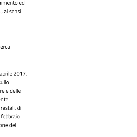
enimento ed
, ai sensi
cerca
 aprile 2017,
sullo
re e delle
ente
estali, di
2 febbraio
ione del