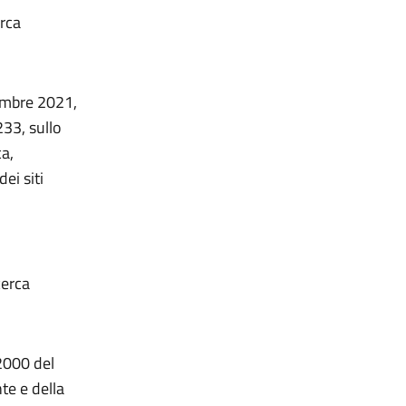
erca
vembre 2021,
233, sullo
ca,
ei siti
cerca
2000 del
te e della