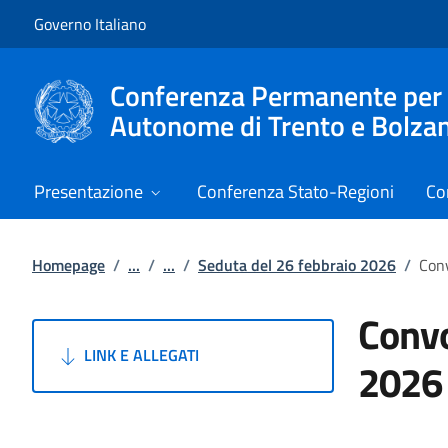
Vai al contenuto
Vai alla navigazione del sito
Governo Italiano
Conferenza Permanente per i r
Autonome di Trento e Bolza
Presentazione
Conferenza Stato-Regioni
Co
Homepage
/
...
/
...
/
Seduta del 26 febbraio 2026
/
Conv
Convo
LINK E ALLEGATI
2026