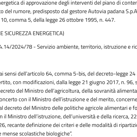
nergetica di approvazione degli interventi del piano di cont
o del rumore, predisposto dal gestore Autovia padana S.p.A.
o 10, comma 5, della legge 26 ottobre 1995, n. 447.
 E SICUREZZA ENERGETICA)
4.14/2024/78 - Servizio ambiente, territorio, istruzione e ri
 ai sensi dell’articolo 64, comma 5-bis, del decreto-legge 24
rtito, con modificazioni, dalla legge 21 giugno 2017, n. 96, 
creto del Ministro dell’agricoltura, della sovranità alimenta
concerto con il Ministro dell’istruzione e del merito, concern
l decreto del Ministro delle politiche agricole alimentari e for
 il Ministro dell’istruzione, dell’università e della ricerca, 2
6, recante definizione dei criteri e delle modalità di ripartiz
e mense scolastiche biologiche”.