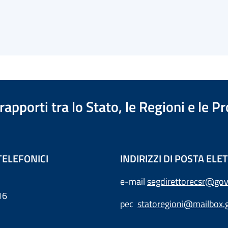
apporti tra lo Stato, le Regioni e le 
TELEFONICI
INDIRIZZI DI POSTA EL
e-mail
segdirettorecsr@gov
16
pec
statoregioni@mailbox.g