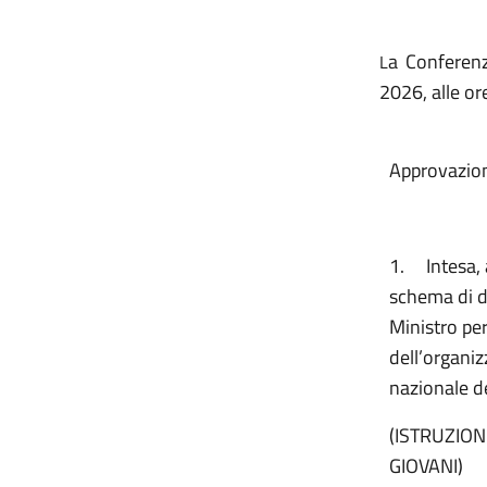
a Conferenz
L
2026, alle or
Approvazione
1.
Intesa,
schema di de
Ministro per
dell’organi
nazionale de
(ISTRUZION
GIOVANI)