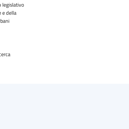
 legislativo
 e della
rbani
cerca