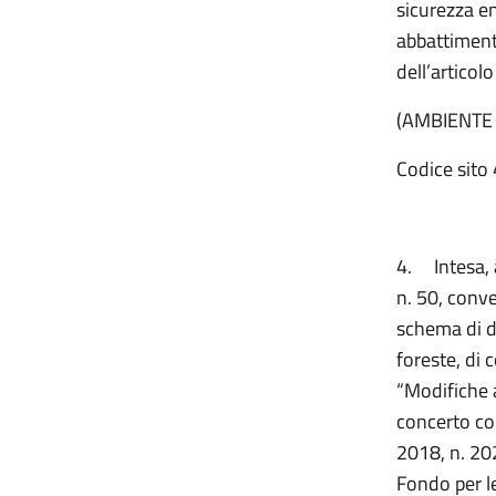
sicurezza e
abbattiment
dell’articol
(AMBIENTE
Codice sito 
4.
Intesa,
n. 50, conve
schema di de
foreste, di 
“Modifiche a
concerto con
2018, n. 202
Fondo per l