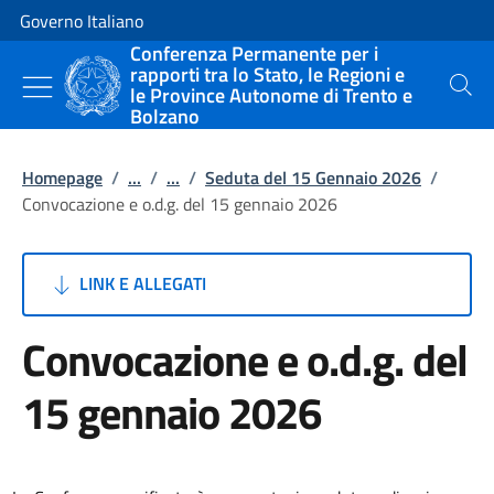
Vai al contenuto
Vai alla navigazione del sito
Governo Italiano
Conferenza Permanente per i
rapporti tra lo Stato, le Regioni e
le Province Autonome di Trento e
Cerca
Bolzano
Homepage
/
...
/
...
/
Seduta del 15 Gennaio 2026
/
Convocazione e o.d.g. del 15 gennaio 2026
LINK E ALLEGATI
Convocazione e o.d.g. del
15 gennaio 2026