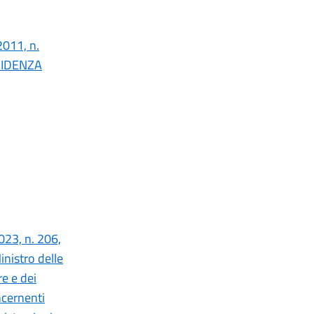
2011, n.
ESIDENZA
023, n. 206,
inistro delle
re e dei
ncernenti