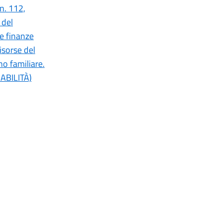
 n. 112,
 del
le finanze
risorse del
no familiare.
ABILITÀ)