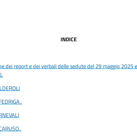
INDICE
e dei report e dei verbali delle sedute del 29 maggio 2025 e
5.
ALDEROLI
 FEDRIGA
..
RNEVALI
 CARUSO
..