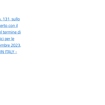
. 131, sullo
erto con il
l termine di
ci per le
ttembre 2023,
IN ITALY -