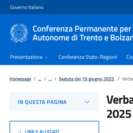
Vai al contenuto
Vai alla navigazione del sito
Governo Italiano
Conferenza Permanente per i r
Autonome di Trento e Bolza
Presentazione
Conferenza Stato-Regioni
Co
Homepage
/
...
/
...
/
Seduta del 19 giugno 2025
/
Verba
Verba
IN QUESTA PAGINA
2025
LINK E ALLEGATI