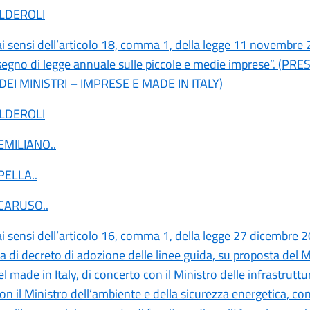
ALDEROLI
ai sensi dell’articolo 18, comma 1, della legge 11 novembre 
isegno di legge annuale sulle piccole e medie imprese”. (PR
DEI MINISTRI – IMPRESE E MADE IN ITALY)
ALDEROLI
 EMILIANO
..
 PELLA
..
 CARUSO
..
ai sensi dell’articolo 16, comma 1, della legge 27 dicembre 2
 di decreto di adozione delle linee guida, su proposta del M
l made in Italy, di concerto con il Ministro delle infrastruttu
con il Ministro dell’ambiente e della sicurezza energetica, co