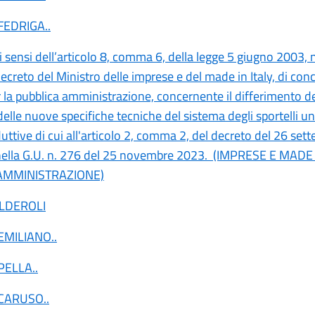
 FEDRIGA
..
ai sensi dell’articolo 8, comma 6, della legge 5 giugno 2003, n
creto del Ministro delle imprese e del made in Italy, di conc
 la pubblica amministrazione, concernente il differimento de
elle nuove specifiche tecniche del sistema degli sportelli uni
duttive di cui all'articolo 2, comma 2, del decreto del 26 se
nella G.U. n. 276 del 25 novembre 2023. (IMPRESE E MADE 
AMMINISTRAZIONE)
ALDEROLI
 EMILIANO
..
 PELLA
..
 CARUSO
..