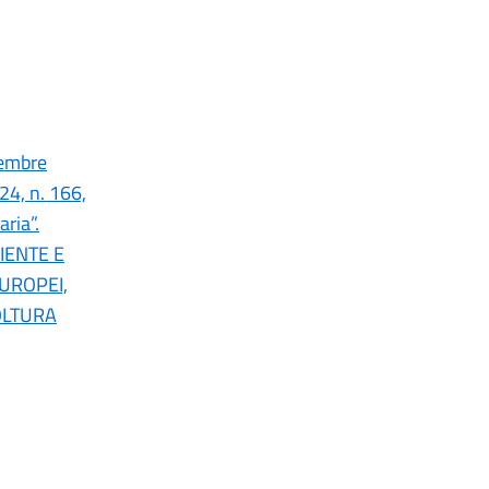
tembre
24, n. 166,
aria”.
IENTE E
UROPEI,
OLTURA