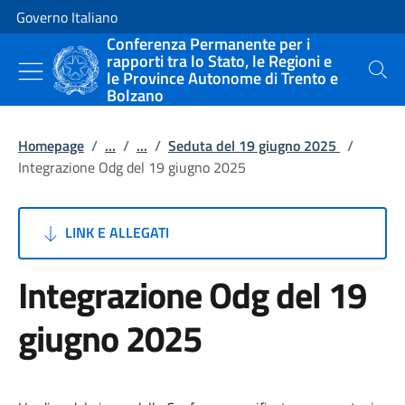
Vai al contenuto
Vai alla navigazione del sito
Governo Italiano
Conferenza Permanente per i
rapporti tra lo Stato, le Regioni e
le Province Autonome di Trento e
Cerca
Bolzano
Homepage
/
...
/
...
/
Seduta del 19 giugno 2025
/
Integrazione Odg del 19 giugno 2025
LINK E ALLEGATI
Integrazione Odg del 19
giugno 2025