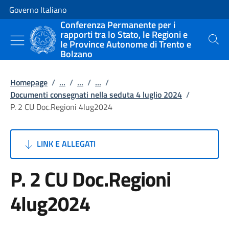
Vai al contenuto
Vai alla navigazione del sito
Governo Italiano
Conferenza Permanente per i
rapporti tra lo Stato, le Regioni e
le Province Autonome di Trento e
Cerca
Bolzano
Homepage
/
...
/
...
/
...
/
Documenti consegnati nella seduta 4 luglio 2024
/
P. 2 CU Doc.Regioni 4lug2024
LINK E ALLEGATI
P. 2 CU Doc.Regioni
4lug2024