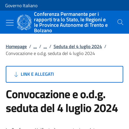
Vai al contenuto
Vai alla navigazione del sito
Governo Italiano
Conferenza Permanente per i
rapporti tra lo Stato, le Regioni e
le Province Autonome di Trento e
Cerca
Bolzano
Homepage
/
...
/
...
/
Seduta del 4 luglio 2024
/
Convocazione e o.d.g. seduta del 4 luglio 2024
LINK E ALLEGATI
Convocazione e o.d.g.
seduta del 4 luglio 2024