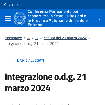
Vai al contenuto
Vai alla navigazione del sito
Governo Italiano
Conferenza Permanente per i
rapporti tra lo Stato, le Regioni e
le Province Autonome di Trento e
Cerca
Bolzano
Homepage
/
...
/
...
/
Seduta del 21 marzo 2024
/
Integrazione o.d.g. 21 marzo 2024
LINK E ALLEGATI
Integrazione o.d.g. 21
marzo 2024