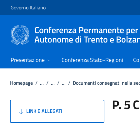
Vai al contenuto
Vai alla navigazione del sito
Governo Italiano
Conferenza Permanente per i r
Autonome di Trento e Bolza
Presentazione
Conferenza Stato-Regioni
Co
Homepage
/
...
/
...
/
...
/
Documenti consegnati nella s
P. 5 
LINK E ALLEGATI