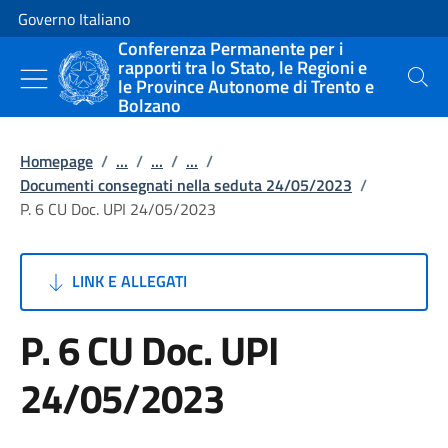
Vai al contenuto
Vai alla navigazione del sito
Governo Italiano
Conferenza Permanente per i
rapporti tra lo Stato, le Regioni e
le Province Autonome di Trento e
Cerca
Bolzano
Homepage
/
...
/
...
/
...
/
Documenti consegnati nella seduta 24/05/2023
/
P. 6 CU Doc. UPI 24/05/2023
LINK E ALLEGATI
P. 6 CU Doc. UPI
24/05/2023