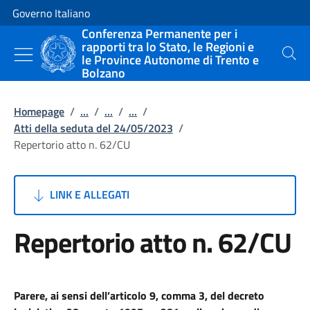
Vai al contenuto
Vai alla navigazione del sito
Governo Italiano
Conferenza Permanente per i
rapporti tra lo Stato, le Regioni e
le Province Autonome di Trento e
Cerca
Bolzano
Homepage
/
...
/
...
/
...
/
Atti della seduta del 24/05/2023
/
Repertorio atto n. 62/CU
LINK E ALLEGATI
Repertorio atto n. 62/CU
Parere, ai sensi dell’articolo 9, comma 3, del decreto