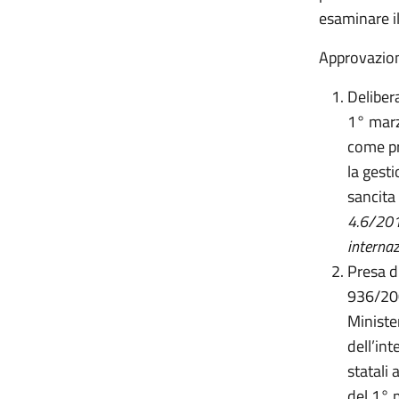
esaminare i
Approvazion
Delibera
1° marz
come pre
la gest
sancita
4.6/2019
internaz
Presa d’
936/200
Ministe
dell’int
statali
del 1° 