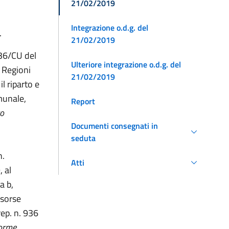
21/02/2019
Integrazione o.d.g. del
.
21/02/2019
936/CU del
Ulteriore integrazione o.d.g. del
 Regioni
21/02/2019
il riparto e
munale,
Report
to
Documenti consegnati in
seduta
n.
Atti
 al
a b,
risorse
ep. n. 936
forme