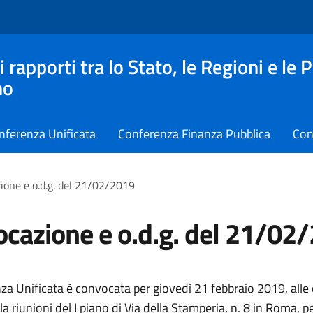
apporti tra lo Stato, le Regioni e le 
no
nferenza Unificata
Conferenza Finanza Pubblica
Con
ione e o.d.g. del 21/02/2019
cazione e o.d.g. del 21/02
za Unificata è convocata per giovedì 21 febbraio 2019, alle
la riunioni del I piano di Via della Stamperia, n. 8 in Roma, p