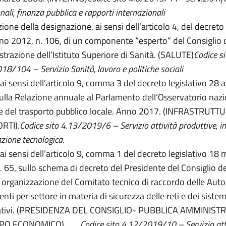
onali, finanza pubblica e rapporti internazionali
ione della designazione, ai sensi dell’articolo 4, del decreto 
no 2012, n. 106, di un componente “esperto” del Consiglio 
trazione dell’Istituto Superiore di Sanità. (SALUTE)
Codice si
18/104 – Servizio
Sanità, lavoro e politiche sociali
 ai sensi dell’articolo 9, comma 3 del decreto legislativo 28
ulla Relazione annuale al Parlamento dell’Osservatorio nazi
he del trasporto pubblico locale. Anno 2017. (INFRASTRUTT
RTI).
Codice sito 4.13/2019/6
– Servizio attività produttive, i
zione tecnologica.
 ai sensi dell’articolo 9, comma 1 del decreto legislativo 18
. 65, sullo schema di decreto del Presidente del Consiglio de
 organizzazione del Comitato tecnico di raccordo delle Autor
ti per settore in materia di sicurezza delle reti e dei sistem
ativi. (PRESIDENZA DEL CONSIGLIO- PUBBLICA AMMINIST
PPO ECONOMICO).
Codice sito 4.12/2019/10 – Servizio att