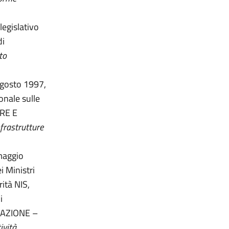
legislativo
di
to
 agosto 1997,
onale sulle
URE E
nfrastrutture
 maggio
i Ministri
ità NIS,
i
RAZIONE –
ività