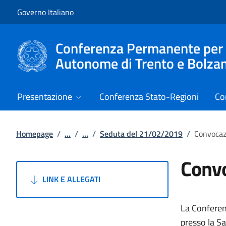
Vai al contenuto
Vai alla navigazione del sito
Governo Italiano
Conferenza Permanente per i r
Autonome di Trento e Bolza
Presentazione
Conferenza Stato-Regioni
Co
Homepage
/
...
/
...
/
Seduta del 21/02/2019
/
Convocaz
Convo
LINK E ALLEGATI
La Conferen
presso la Sa