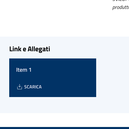
produtti
Link e Allegati
Item 1
SCARICA