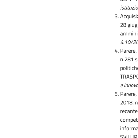
istituzi
Acquisiz
28 giug
amminis
4.10/20
Parere,
n.281 s
politic
TRASPO
e innova
Parere,
2018, n
recante
competen
inform
SVILU