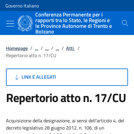
Vai al contenuto
Vai alla navigazione del sito
Governo Italiano
Conferenza Permanente per i
rapporti tra lo Stato, le Regioni e
le Province Autonome di Trento e
Cerca
Bolzano
Homepage
/
...
/
...
/
...
/
Atti
/
Repertorio atto n. 17/CU
LINK E ALLEGATI
Repertorio atto n. 17/CU
Acquisizione della designazione, ai sensi dell’articolo 4, del
decreto legislativo 28 giugno 2012, n. 106, di un