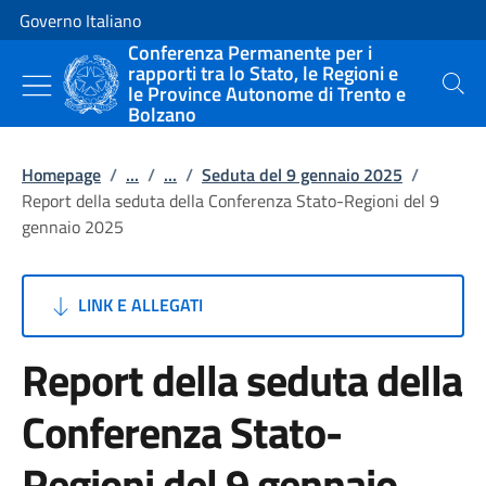
Vai al contenuto
Vai alla navigazione del sito
Governo Italiano
Conferenza Permanente per i
rapporti tra lo Stato, le Regioni e
le Province Autonome di Trento e
Cerca
Bolzano
Homepage
/
...
/
...
/
Seduta del 9 gennaio 2025
/
Report della seduta della Conferenza Stato-Regioni del 9
gennaio 2025
LINK E ALLEGATI
Report della seduta della
Conferenza Stato-
Regioni del 9 gennaio