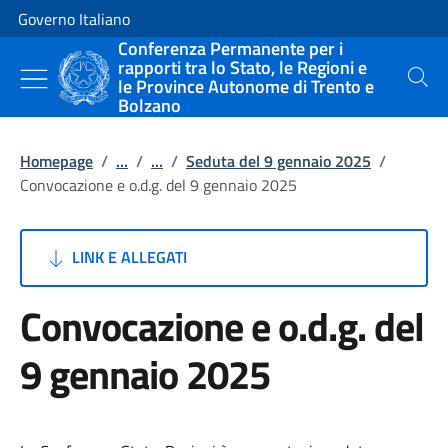
Vai al contenuto
Vai alla navigazione del sito
Governo Italiano
Conferenza Permanente per i
rapporti tra lo Stato, le Regioni e
le Province Autonome di Trento e
Cerca
Bolzano
Homepage
/
...
/
...
/
Seduta del 9 gennaio 2025
/
Convocazione e o.d.g. del 9 gennaio 2025
LINK E ALLEGATI
Convocazione e o.d.g. del
9 gennaio 2025