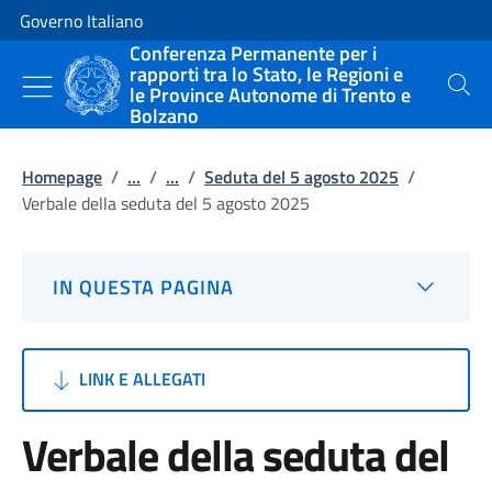
Vai al contenuto
Vai alla navigazione del sito
Governo Italiano
Conferenza Permanente per i
rapporti tra lo Stato, le Regioni e
le Province Autonome di Trento e
Cerca
Bolzano
Homepage
/
...
/
...
/
Seduta del 5 agosto 2025
/
Verbale della seduta del 5 agosto 2025
IN QUESTA PAGINA
LINK E ALLEGATI
Verbale della seduta del