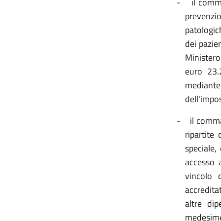
-
il comma
prevenzi
patologich
dei pazie
Ministero
euro 23.
mediante r
dell'impos
-
il comma
ripartite
speciale,
accesso a
vincolo 
accreditat
altre dip
medesime 