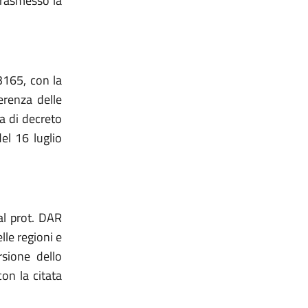
trasmesso la
3165, con la
erenza delle
a di decreto
el 16 luglio
al prot. DAR
le regioni e
sione dello
on la citata