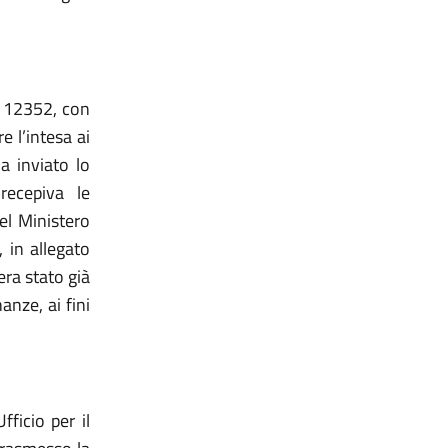
n. 12352, con
re l’intesa ai
a inviato lo
recepiva le
el Ministero
, in allegato
era stato già
anze, ai fini
ficio per il