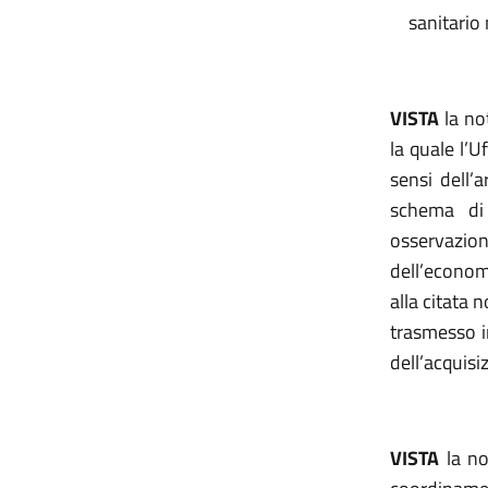
sanitario
VISTA
la not
la quale l’U
sensi dell’
schema di 
osservazion
dell’economi
alla citata 
trasmesso in
dell’acquisi
VISTA
la no