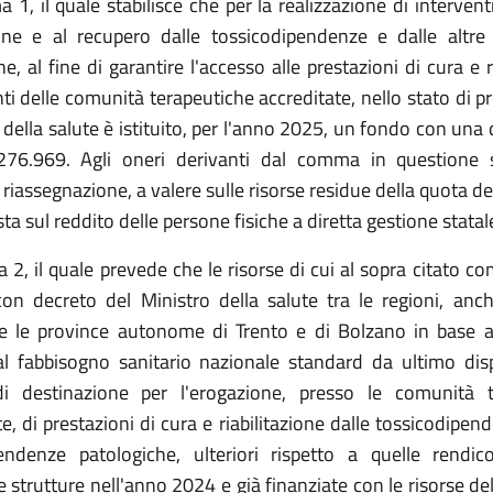
 1, il quale stabilisce che per la realizzazione di interventi 
one e al recupero dalle tossicodipendenze e dalle altre
e, al fine di garantire l'accesso alle prestazioni di cura e r
nti delle comunità terapeutiche accreditate, nello stato di p
 della salute è istituito, per l'anno 2025, un fondo con una
276.969. Agli oneri derivanti dal comma in questione 
iassegnazione, a valere sulle risorse residue della quota del
ta sul reddito delle persone fisiche a diretta gestione statal
 2, il quale prevede che le risorse di cui al sopra citato 
 con decreto del Ministro della salute tra le regioni, anc
 e le province autonome di Trento e di Bolzano in base a
l fabbisogno sanitario nazionale standard da ultimo disp
di destinazione per l'erogazione, presso le comunità t
e, di prestazioni di cura e riabilitazione dalle tossicodipen
endenze patologiche, ulteriori rispetto a quelle rendic
strutture nell'anno 2024 e già finanziate con le risorse de