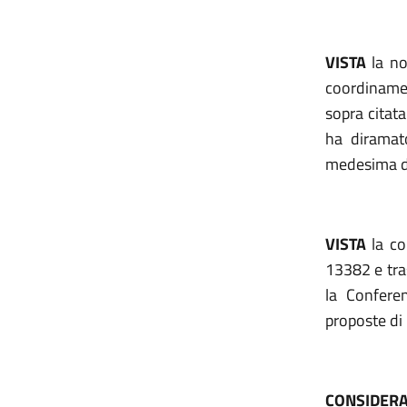
VISTA
la no
coordinamen
sopra citat
ha diramat
medesima da
VISTA
la co
13382 e tra
la Confere
proposte di
CONSIDER