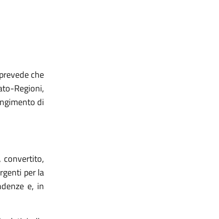
e prevede che
ato-Regioni,
iungimento di
 convertito,
rgenti per la
ndenze e, in