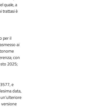
l quale, a
i trattasi è
o per il
rasmesso ai
autonome
erenza; con
osto 2025;
13577, e
desima data,
 un’ulteriore
e versione