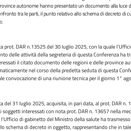
 province autonome hanno presentato un documento alla luce de
nfronto tra le parti, il punto relativo allo schema di decreto di cu
o;
ta prot. DAR n.13525 del 30 luglio 2025,
con la quale l’Uffici
to delle attività della segreteria di questa Conferenza ha t
eressati il citato documento delle regioni e delle province 
ematicamente nel corso della
predetta sed
uta di questa Conf
ale convocazione di una riunione tecnica per il giorno 1° ag
a del 31 luglio 2025, acquisita, in pari data, al prot. DAR n. 
i soggetti interessati con nota prot. DAR n. 13657 nella me
 l’Ufficio di gabinetto del Ministro della salute ha trasmesso
llo schema di decreto in oggetto, rappresentando che in tal