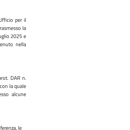
ficio per il
trasmesso la
uglio 2025 e
enuto nella
prot. DAR n.
con la quale
esso alcune
ferenza, le