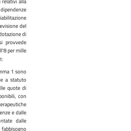
relativi alla
 dipendenze
iabilitazione
revisione del
 dotazione di
si provvede
l'8 per mille
e;
comma 1 sono
he a statuto
lle quote di
onibili, con
erapeutiche
denze e dalle
ontate dalle
l fabbisogno