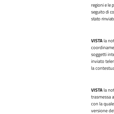
regioni e le
seguito di co
stato rinviat
VISTA
la no
coordinamen
soggetti int
inviato tel
la contestu
VISTA
la not
trasmessa a
con la quale
versione de