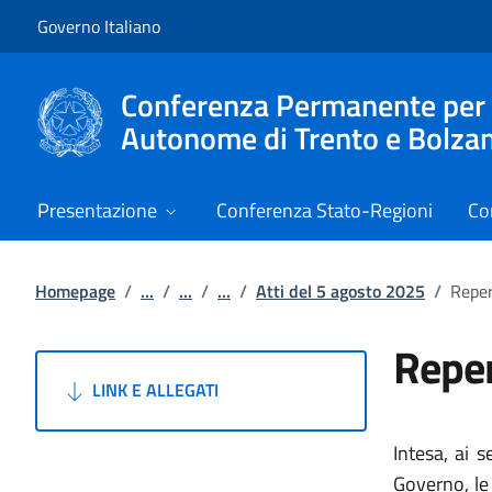
Vai al contenuto
Vai alla navigazione del sito
Governo Italiano
Conferenza Permanente per i r
Autonome di Trento e Bolza
Presentazione
Conferenza Stato-Regioni
Co
Homepage
/
...
/
...
/
...
/
Atti del 5 agosto 2025
/
Reper
Reper
LINK E ALLEGATI
Intesa, ai 
Governo, le