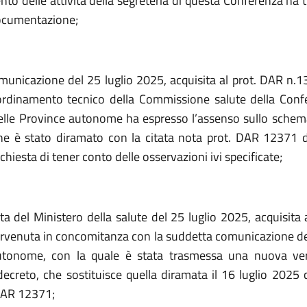
to delle attività della segreteria di questa Conferenza ha 
ocumentazione;
municazione del 25 luglio 2025, acquisita al prot. DAR n.1
ordinamento tecnico della Commissione salute della Conf
elle Province autonome ha espresso l’assenso sullo schem
e è stato diramato con la citata nota prot. DAR 12371 d
chiesta di tener conto delle osservazioni ivi specificate;
ta del Ministero della salute del 25 luglio 2025, acquisita 
rvenuta in concomitanza con la suddetta comunicazione del
utonome, con la quale è stata trasmessa una nuova ver
ecreto, che sostituisce quella diramata il 16 luglio 2025 c
DAR 12371;