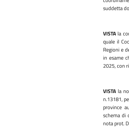
coordinamen
suddetta d
VISTA
la co
quale il Co
Regioni e d
in esame ch
2025, con ri
VISTA
la no
n.13181, pe
province a
schema di d
nota prot. 