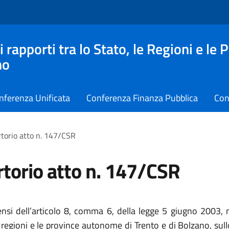
apporti tra lo Stato, le Regioni e le 
no
nferenza Unificata
Conferenza Finanza Pubblica
Con
torio atto n. 147/CSR
torio atto n. 147/CSR
sensi
dell’articolo 8, comma 6, della legge 5 giugno 2003, n.
 regioni e le province autonome di Trento e di Bolzano, sul