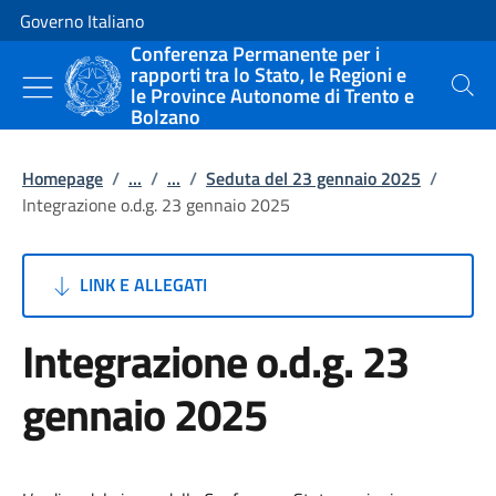
Vai al contenuto
Vai alla navigazione del sito
Governo Italiano
Conferenza Permanente per i
rapporti tra lo Stato, le Regioni e
le Province Autonome di Trento e
Cerca
Bolzano
Homepage
/
...
/
...
/
Seduta del 23 gennaio 2025
/
Integrazione o.d.g. 23 gennaio 2025
LINK E ALLEGATI
Integrazione o.d.g. 23
gennaio 2025