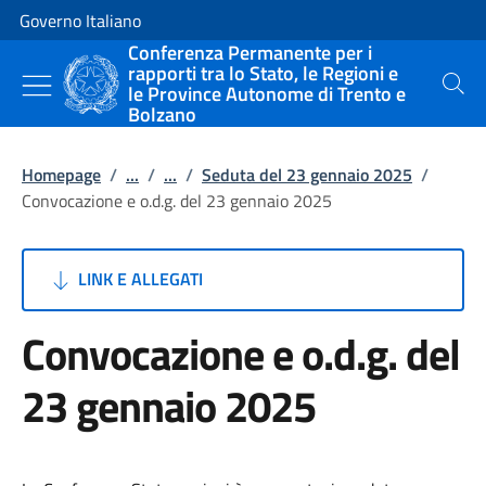
Vai al contenuto
Vai alla navigazione del sito
Governo Italiano
Conferenza Permanente per i
rapporti tra lo Stato, le Regioni e
le Province Autonome di Trento e
Cerca
Bolzano
Homepage
/
...
/
...
/
Seduta del 23 gennaio 2025
/
Convocazione e o.d.g. del 23 gennaio 2025
LINK E ALLEGATI
Convocazione e o.d.g. del
23 gennaio 2025