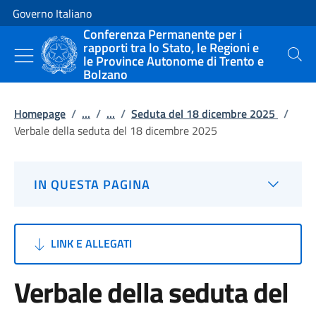
Vai al contenuto
Vai alla navigazione del sito
Governo Italiano
Conferenza Permanente per i
rapporti tra lo Stato, le Regioni e
le Province Autonome di Trento e
Cerca
Bolzano
Homepage
/
...
/
...
/
Seduta del 18 dicembre 2025
/
Verbale della seduta del 18 dicembre 2025
IN QUESTA PAGINA
LINK E ALLEGATI
Verbale della seduta del