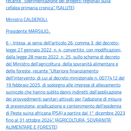
recante “Sperimentazione dei progetti regionali sulla
cefalea primaria cronica”. (SALUTE)
Ministro CALDEROLI
.
Presidente MARSILIO
..
6 - Intesa, ai sensi dell’articolo 26, comma 3, del decreto-
legge 27 gennaio 2022, n. 4, convertito, con modificazioni,
dalla legge 28 marzo 2022, n. 25, sullo schema di decreto
del Ministro dell’agricoltura, della sovranità alimentare e
delle foreste, recante “Ulteriore finanziamento
dell’intervento, di cui al decreto ministeriale n. 0077412 del
19 febbraio 2025, di sostegno alle imprese di allevamento
suinicole che hanno subìto danni indiretti dall’applicazione
dei provvedimenti sanitari attivati per l’adozione di misure
di prevenzione, eradicazione e contenimento dell’epidemia
di Peste suina africana (PSA) a partire dal 1° dicembre 2023
fino al 31 ottobre 2024”. (AGRICOLTURA, SOVRANITA’
ALIMENTARE E FORESTE)