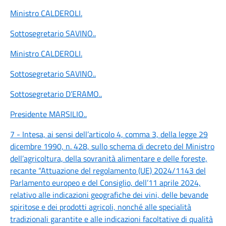
Ministro CALDEROLI
.
Sottosegretario SAVINO
..
Ministro CALDEROLI
.
Sottosegretario SAVINO
..
Sottosegretario D’ERAMO
..
Presidente MARSILIO
..
7 - Intesa, ai sensi dell’articolo 4, comma 3, della legge 29
dicembre 1990, n. 428, sullo schema di decreto del Ministro
dell’agricoltura, della sovranità alimentare e delle foreste,
recante “Attuazione del regolamento (UE) 2024/1143 del
Parlamento europeo e del Consiglio, dell’11 aprile 2024,
relativo alle indicazioni geografiche dei vini, delle bevande
spiritose e dei prodotti agricoli, nonché alle specialità
tradizionali garantite e alle indicazioni facoltative di qualità