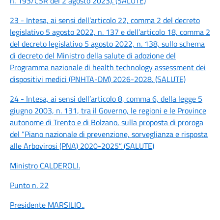
n. 193/CSR del 2 agosto 2023). (SALUTE)
23 - Intesa, ai sensi dell’articolo 22, comma 2 del decreto
legislativo 5 agosto 2022, n. 137 e dell’articolo 18, comma 2
del decreto legislativo 5 agosto 2022, n. 138, sullo schema
di decreto del Ministro della salute di adozione del
Programma nazionale di health technology assessment dei
dispositivi medici (PNHTA-DM) 2026-2028. (SALUTE)
24 - Intesa, ai sensi dell’articolo 8, comma 6, della legge 5
giugno 2003, n. 131, tra il Governo, le regioni e le Province
autonome di Trento e di Bolzano, sulla proposta di proroga
del “Piano nazionale di prevenzione, sorveglianza e risposta
alle Arbovirosi (PNA) 2020-2025”. (SALUTE)
Ministro CALDEROLI
.
Punto n. 22
Presidente MARSILIO
..