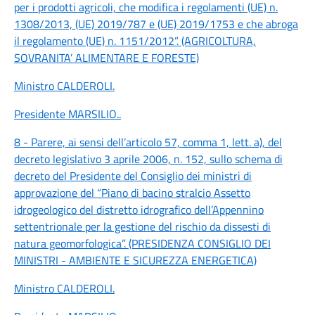
per i prodotti agricoli, che modifica i regolamenti (UE) n.
1308/2013, (UE) 2019/787 e (UE) 2019/1753 e che abroga
il regolamento (UE) n. 1151/2012”. (AGRICOLTURA,
SOVRANITA’ ALIMENTARE E FORESTE)
Ministro CALDEROLI
.
Presidente MARSILIO
..
8 - Parere, ai sensi dell’articolo 57, comma 1, lett. a), del
decreto legislativo 3 aprile 2006, n. 152, sullo schema di
decreto del Presidente del Consiglio dei ministri di
approvazione del “Piano di bacino stralcio Assetto
idrogeologico del distretto idrografico dell’Appennino
settentrionale per la gestione del rischio da dissesti di
natura geomorfologica”. (PRESIDENZA CONSIGLIO DEI
MINISTRI - AMBIENTE E SICUREZZA ENERGETICA)
Ministro CALDEROLI
.