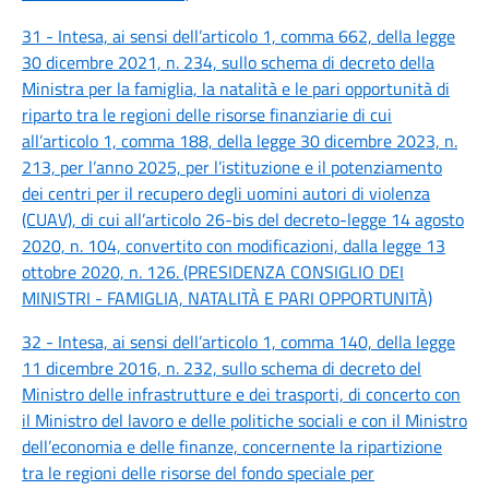
31 - Intesa, ai sensi dell’articolo 1, comma 662, della legge
30 dicembre 2021, n. 234, sullo schema di decreto della
Ministra per la famiglia, la natalità e le pari opportunità di
riparto tra le regioni delle risorse finanziarie di cui
all’articolo 1, comma 188, della legge 30 dicembre 2023, n.
213, per l’anno 2025, per l’istituzione e il potenziamento
dei centri per il recupero degli uomini autori di violenza
(CUAV), di cui all’articolo 26-bis del decreto-legge 14 agosto
2020, n. 104, convertito con modificazioni, dalla legge 13
ottobre 2020, n. 126. (PRESIDENZA CONSIGLIO DEI
MINISTRI - FAMIGLIA, NATALITÀ E PARI OPPORTUNITÀ)
32 - Intesa, ai sensi dell’articolo 1, comma 140, della legge
11 dicembre 2016, n. 232, sullo schema di decreto del
Ministro delle infrastrutture e dei trasporti, di concerto con
il Ministro del lavoro e delle politiche sociali e con il Ministro
dell’economia e delle finanze, concernente la ripartizione
tra le regioni delle risorse del fondo speciale per