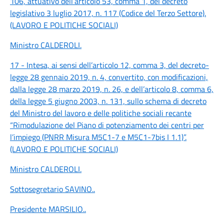
106, attuativo dell’articolo 53, comma 1, del decreto
legislativo 3 luglio 2017, n. 117 (Codice del Terzo Settore).
(LAVORO E POLITICHE SOCIALI)
Ministro CALDEROLI
.
17 - Intesa, ai sensi dell’articolo 12, comma 3, del decreto-
legge 28 gennaio 2019, n. 4, convertito, con modificazioni,
dalla legge 28 marzo 2019, n. 26, e dell’articolo 8, comma 6,
della legge 5 giugno 2003, n. 131, sullo schema di decreto
del Ministro del lavoro e delle politiche sociali recante
“Rimodulazione del Piano di potenziamento dei centri per
l’impiego (PNRR Misura M5C1-7 e M5C1-7bis I 1.1)”.
(LAVORO E POLITICHE SOCIALI)
Ministro CALDEROLI
.
Sottosegretario SAVINO
..
Presidente MARSILIO
..