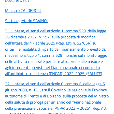
Dott. AGOSTA
Ministro CALDEROLI
.
Sottosegretario SAVINO
..
21 - Intesa, ai sensi dell’articolo 1, comma 529, della legge
29 dicembre 2022, n. 197, sulla proposta di modifica
dell’Intesa del 17 aprile 2025 (Rep. atti n. 52/CSR) sui
criteri, le modalità di riparto del finanziamento previsto dal
medesimo articolo 1, comma 529, nonché sul monitoraggio
delle attività realizzate per dare attuazione alle misure e
agli interventi previsti nel Piano nazionale di contrasto
all’antibiotico-resistenza (PNCAR) 2022-2025. (SALUTE)
22 - Intesa, ai sensi dell’articolo 8, comma 6, della legge 5
giugno 2003, n. 131, tra il Governo, le regioni e le Province
autonome di Trento e di Bolzano, sulla proposta del Ministro
della salute di proroga per un anno del “Piano nazionale
della prevenzione vaccinale (PNPV) 2023 – 2025” (Rep. Atti