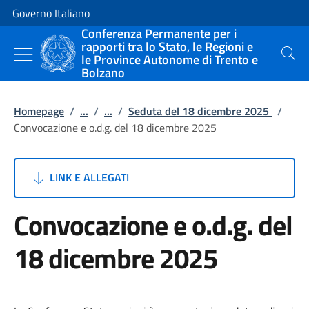
Vai al contenuto
Vai alla navigazione del sito
Governo Italiano
Conferenza Permanente per i
rapporti tra lo Stato, le Regioni e
le Province Autonome di Trento e
Cerca
Bolzano
Homepage
/
...
/
...
/
Seduta del 18 dicembre 2025
/
Convocazione e o.d.g. del 18 dicembre 2025
LINK E ALLEGATI
Convocazione e o.d.g. del
18 dicembre 2025