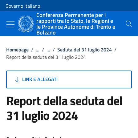
Vai al contenuto
Vai alla navigazione del sito
Governo Italiano
Conferenza Permanente per i
rapporti tra lo Stato, le Regioni e
le Province Autonome di Trento e
Cerca
Bolzano
Homepage
/
...
/
...
/
Seduta del 31 luglio 2024
/
Report della seduta del 31 luglio 2024
LINK E ALLEGATI
Report della seduta del
31 luglio 2024