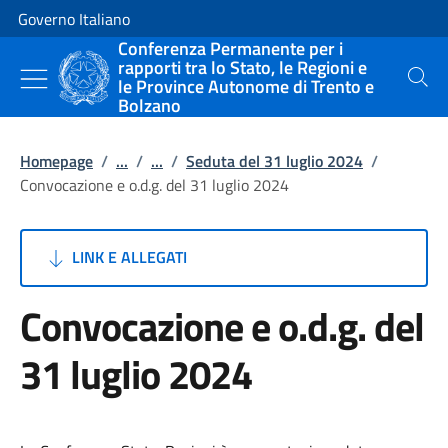
Vai al contenuto
Vai alla navigazione del sito
Governo Italiano
Conferenza Permanente per i
rapporti tra lo Stato, le Regioni e
le Province Autonome di Trento e
Cerca
Bolzano
Homepage
/
...
/
...
/
Seduta del 31 luglio 2024
/
Convocazione e o.d.g. del 31 luglio 2024
LINK E ALLEGATI
Convocazione e o.d.g. del
31 luglio 2024