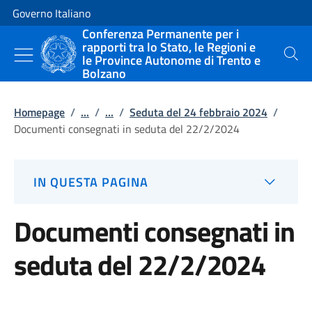
Vai al contenuto
Vai alla navigazione del sito
Governo Italiano
Conferenza Permanente per i
rapporti tra lo Stato, le Regioni e
le Province Autonome di Trento e
Cerca
Bolzano
Homepage
/
...
/
...
/
Seduta del 24 febbraio 2024
/
Documenti consegnati in seduta del 22/2/2024
IN QUESTA PAGINA
Documenti consegnati in
seduta del 22/2/2024