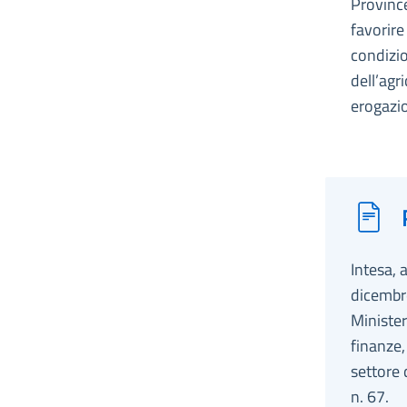
Province
favorire
condizio
dell’agr
erogazio
Intesa, 
dicembre
Minister
finanze,
settore 
n. 67.