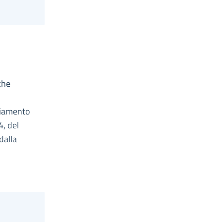
che
nziamento
4, del
dalla