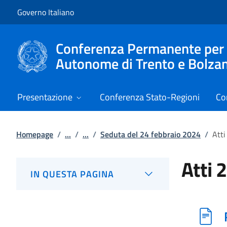
Vai al contenuto
Vai alla navigazione del sito
Governo Italiano
Conferenza Permanente per i r
Autonome di Trento e Bolza
Presentazione
Conferenza Stato-Regioni
Co
Homepage
/
...
/
...
/
Seduta del 24 febbraio 2024
/
Atti
Atti 
IN QUESTA PAGINA