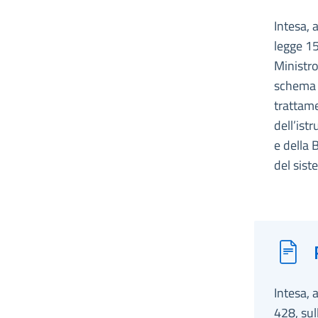
Intesa, 
legge 15
Ministro
schema d
trattame
dell’ist
e della 
del sist
Intesa, 
428, sul