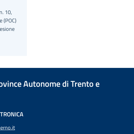
n. 10,
e (POC)
oesione
Province Autonome di Trento e
ETTRONICA
erno.it