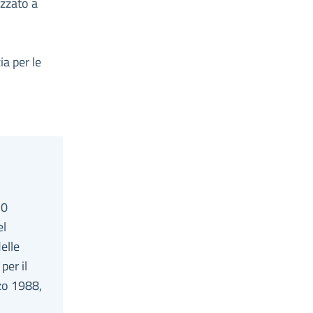
izzato a
ia per le
30
el
elle
per il
rzo 1988,