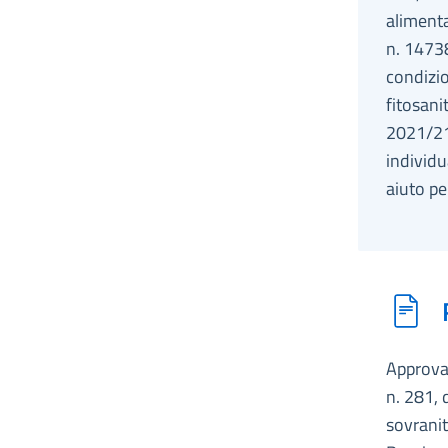
alimenta
n. 14738
condizion
fitosani
2021/21
individu
aiuto pe
Approvaz
n. 281, 
sovranit