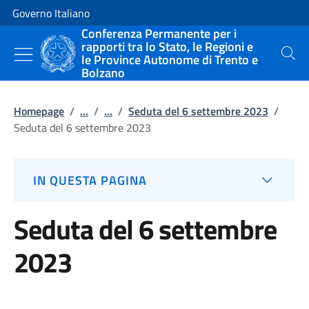
Vai al contenuto
Vai alla navigazione del sito
Governo Italiano
Conferenza Permanente per i
rapporti tra lo Stato, le Regioni e
le Province Autonome di Trento e
Cerca
Bolzano
Homepage
/
...
/
...
/
Seduta del 6 settembre 2023
/
Seduta del 6 settembre 2023
IN QUESTA PAGINA
Seduta del 6 settembre
2023