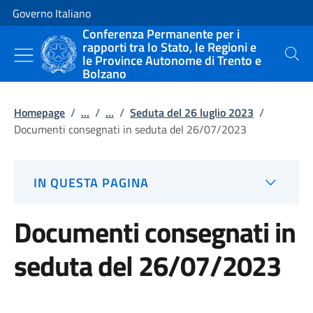
Vai al contenuto
Vai alla navigazione del sito
Governo Italiano
Conferenza Permanente per i
rapporti tra lo Stato, le Regioni e
le Province Autonome di Trento e
Cerca
Bolzano
Homepage
/
...
/
...
/
Seduta del 26 luglio 2023
/
Documenti consegnati in seduta del 26/07/2023
IN QUESTA PAGINA
Documenti consegnati in
seduta del 26/07/2023