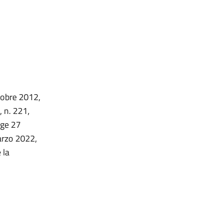
ttobre 2012,
, n. 221,
gge 27
arzo 2022,
 la