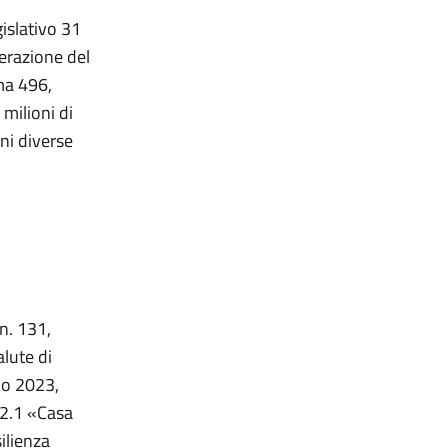
gislativo 31
berazione del
mma 496,
 milioni di
oni diverse
 n. 131,
alute di
io 2023,
.2.1 «Casa
ilienza