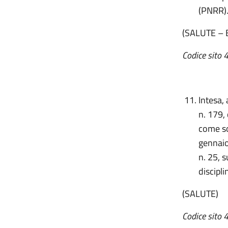
(PNRR)
(SALUTE –
Codice sito
4
Intesa,
n. 179,
come so
gennaio
n. 25, 
discipl
(SALUTE)
Codice sito