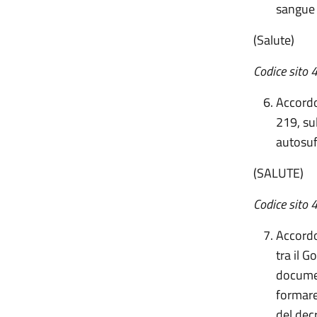
sangue
(Salute)
Codice sito 4
Accordo
219, su
autosuf
(SALUTE)
Codice sito 
Accordo,
tra il 
documen
formare
del dec