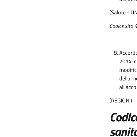
(Salute - 
Codice sito
4
Accordo
2014, c
modific
della m
all’acc
(REGIONI)
Codic
sanità