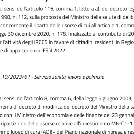
ai sensi dell’articolo 115, comma 1, lettera a), del decreto le
998, n. 112, sulla proposta del Ministro della salute di deli
oncernente il riparto delle risorse di cui all’articolo 1, co
gge 30 dicembre 2020, n. 178, finalizzato al contributo di 20
 l’attività degli IRCCS in favore di cittadini residenti in Regi
le di appartenenza. FSN 2022.
 4.10/2023/
61
-
Servizio sanità, lavoro e politiche
iali
ai sensi dell’articolo 8, comma 6, della legge 5 giugno 2003,
chema di decreto di modifica del decreto del Ministro della s
o con il Ministro dell’economia e delle finanze del 23 genna
 ripartizione delle risorse relative all’investimento M6-C1-1
imo luogo di cura (ADI)» del Piano nazionale di ripresa e res