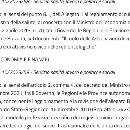
.10/2023/58 - Servizio sanità, lavoro e politiche sociali
 ai sensi del punto 8.1, dell’Allegato 1 al regolamento di cu
stro della salute, di concerto con il Ministro dell’economia e
, 2 aprile 2015, n. 70, tra il Governo, le Regioni e le Provin
to e Bolzano, sul documento “Il ruolo delle Associazioni di v
i e di attivismo civico nelle reti oncologiche”.
ECONOMIA E FINANZE)
4.10/2023/59 - Servizio sanità, lavoro e politiche sociali
, ai sensi dell’articolo 2, comma 4, del decreto del Ministro 
bre 2021, tra il Governo, le Regioni e le Province autonome
, concernente l’aggiornamento e la revisione dell’allegato B
cordo Stato-Regioni del 16 dicembre 2010 (Rep. atti n. 242
 al modello per le visite di verifica dei requisiti minimi organi
ali e tecnologici dei servizi trasfusionali e delle unità di racc