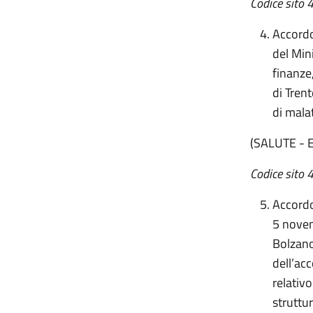
Codice sito
4
Accordo,
del Mini
finanze
di Tren
di malat
(SALUTE - 
Codice sito 
Accordo
5 novem
Bolzano
dell’ac
relativo
struttur