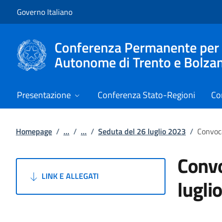
Vai al contenuto
Vai alla navigazione del sito
Governo Italiano
Conferenza Permanente per i r
Autonome di Trento e Bolza
Presentazione
Conferenza Stato-Regioni
Co
Homepage
/
...
/
...
/
Seduta del 26 luglio 2023
/
Convoca
Convo
LINK E ALLEGATI
lugli