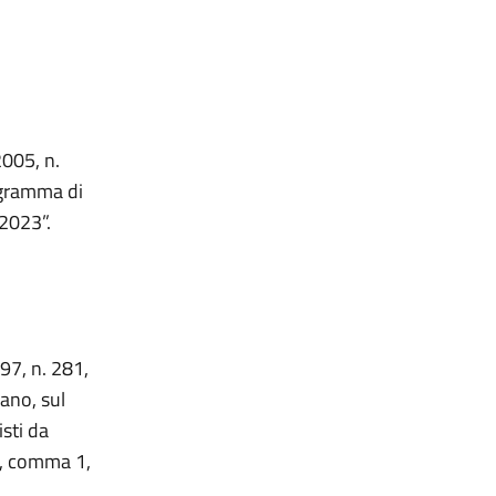
2005, n.
ogramma di
 2023”.
997, n. 281,
zano, sul
sti da
5, comma 1,