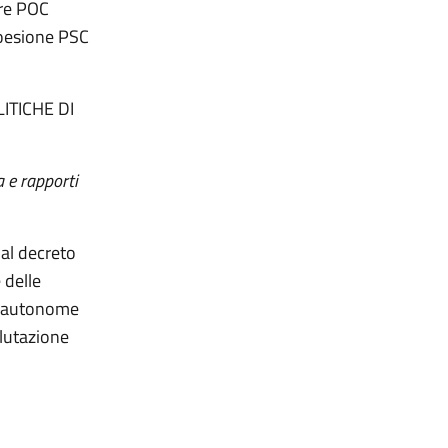
are POC
coesione PSC
ITICHE DI
a e rapporti
 al decreto
 delle
ce autonome
alutazione