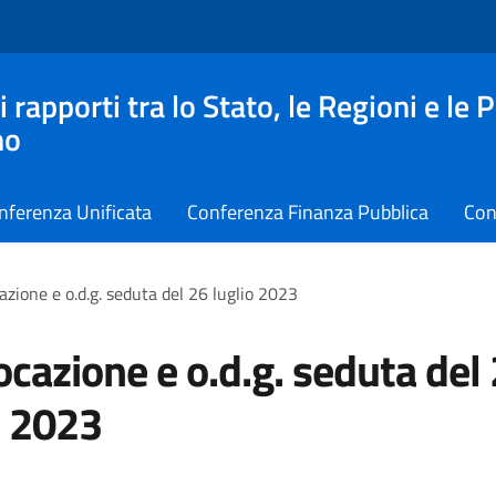
apporti tra lo Stato, le Regioni e le 
no
nferenza Unificata
Conferenza Finanza Pubblica
Con
zione e o.d.g. seduta del 26 luglio 2023
cazione e o.d.g. seduta del
o 2023