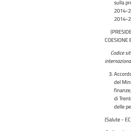
sulla p
2014-20
2014-2
(PRESIDE
COESIONE 
Codice sit
internaziona
Accordo
del Mini
finanze
di Tren
delle p
(Salute - 