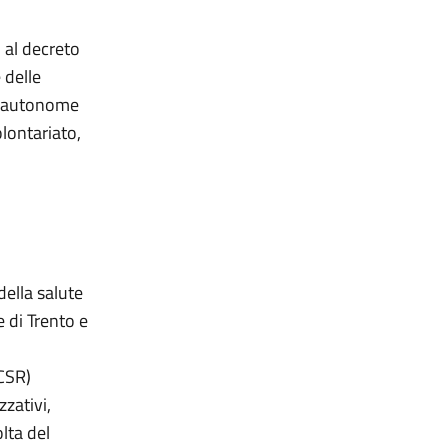
i al decreto
 delle
ce autonome
olontariato,
della salute
 di Trento e
/CSR)
zzativi,
olta del