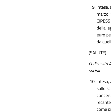
Intesa, 
marzo 1
CIPESS c
della le
euro per
da quel
(SALUTE)
Codice sito
soc
Intesa, 
sullo s
concert
recante
come pr