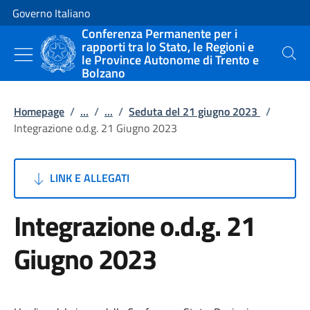
Vai al contenuto
Vai alla navigazione del sito
Governo Italiano
Conferenza Permanente per i
rapporti tra lo Stato, le Regioni e
le Province Autonome di Trento e
Cerca
Bolzano
Homepage
/
...
/
...
/
Seduta del 21 giugno 2023
/
Integrazione o.d.g. 21 Giugno 2023
LINK E ALLEGATI
Integrazione o.d.g. 21
Giugno 2023