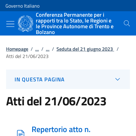
Vai al contenuto
Vai alla navigazione del sito
Governo Italiano
Conferenza Permanente per i
rapporti tra lo Stato, le Regioni e
le Province Autonome di Trento e
Cerca
Bolzano
Homepage
/
...
/
...
/
Seduta del 21 giugno 2023
/
Atti del 21/06/2023
IN QUESTA PAGINA
Atti del 21/06/2023
Repertorio atto n.