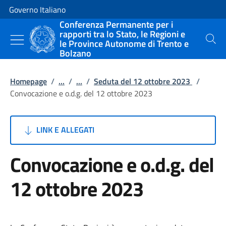
Vai al contenuto
Vai alla navigazione del sito
Governo Italiano
Conferenza Permanente per i
rapporti tra lo Stato, le Regioni e
le Province Autonome di Trento e
Cerca
Bolzano
Homepage
/
...
/
...
/
Seduta del 12 ottobre 2023
/
Convocazione e o.d.g. del 12 ottobre 2023
LINK E ALLEGATI
Convocazione e o.d.g. del
12 ottobre 2023