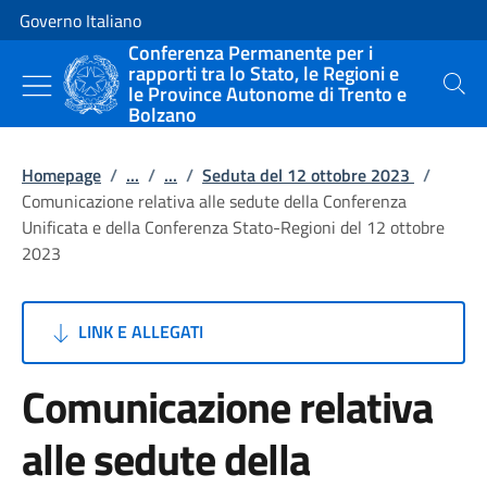
Vai al contenuto
Vai alla navigazione del sito
Governo Italiano
Conferenza Permanente per i
rapporti tra lo Stato, le Regioni e
le Province Autonome di Trento e
Cerca
Bolzano
Homepage
/
...
/
...
/
Seduta del 12 ottobre 2023
/
Comunicazione relativa alle sedute della Conferenza
Unificata e della Conferenza Stato-Regioni del 12 ottobre
2023
LINK E ALLEGATI
Comunicazione relativa
alle sedute della