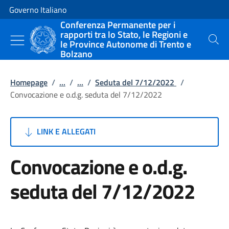
Vai al contenuto
Vai alla navigazione del sito
Governo Italiano
Conferenza Permanente per i
rapporti tra lo Stato, le Regioni e
le Province Autonome di Trento e
Cerca
Bolzano
Homepage
/
...
/
...
/
Seduta del 7/12/2022
/
Convocazione e o.d.g. seduta del 7/12/2022
LINK E ALLEGATI
Convocazione e o.d.g.
seduta del 7/12/2022