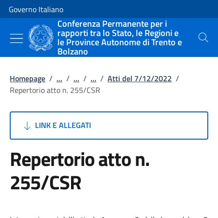
Vai al contenuto
Vai alla navigazione del sito
Governo Italiano
Conferenza Permanente per i
rapporti tra lo Stato, le Regioni e
le Province Autonome di Trento e
Cerca
Bolzano
Homepage
/
...
/
...
/
...
/
Atti del 7/12/2022
/
Repertorio atto n. 255/CSR
LINK E ALLEGATI
Repertorio atto n.
255/CSR