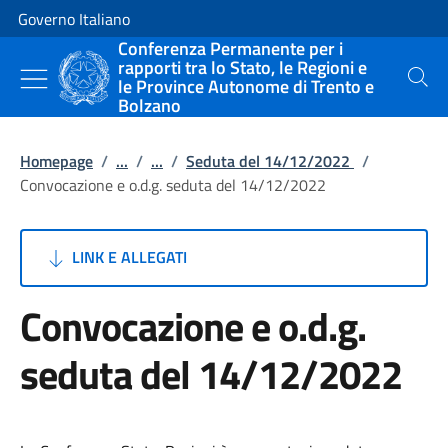
Vai al contenuto
Vai alla navigazione del sito
Governo Italiano
Conferenza Permanente per i
rapporti tra lo Stato, le Regioni e
le Province Autonome di Trento e
Cerca
Bolzano
Homepage
/
...
/
...
/
Seduta del 14/12/2022
/
Convocazione e o.d.g. seduta del 14/12/2022
LINK E ALLEGATI
Convocazione e o.d.g.
seduta del 14/12/2022