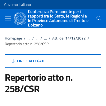
Vai al contenuto
Vai alla navigazione del sito
Governo Italiano
Conferenza Permanente per i
rapporti tra lo Stato, le Regioni e
le Province Autonome di Trento e
Cerca
Bolzano
Homepage
/
...
/
...
/
...
/
Atti del 14/12/2022
/
Repertorio atto n. 258/CSR
LINK E ALLEGATI
Repertorio atto n.
258/CSR